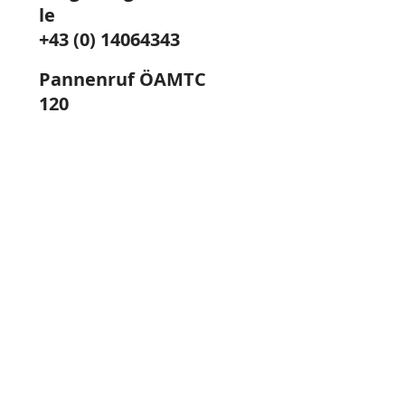
le
+43 (0) 14064343
Pannenruf ÖAMTC
120
Pannenruf ARBÖ
123
Freiwillige Feuerwehr Traiskirchen-Stadt
Michael Buchberger Straße 5, A-2514
Traiskirchen
02252 / 52 122
office@feuerwehr-traiskirchen.at