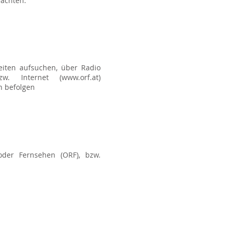
achten.
eiten aufsuchen, über Radio
zw. Internet (
www.orf.at
)
 befolgen
oder Fernsehen (ORF), bzw.