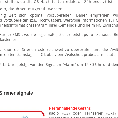
einstellen, da die Ö3 Nachrichtenredaktion 24h besetzt ist
eln, die Ihnen mitgeteilt werden.
enig Zeit sich optimal vorzubereiten. Daher empfehlen w
 vorzubereiten (z.B. Hochwasser). Wertvolle Informationen zur
rheitsinformationszentrum
ihrer Gemeinde und beim
NÖ Zivilsch
Bürger-SMS
, wo sie regelmäßig Sicherheitstipps für zuhause, Be
kostenlos.
nktion der Sirenen österreichweit zu überprüfen und die Zivil
am ersten Samstag im Oktober, ein Zivilschutzprobealarm statt.
2:15 Uhr, gefolgt von den Signalen "Alarm" um 12:30 Uhr und d
Sirenensignale
Herrannahende Gefahr!
Radio (Ö3) oder Fernseher (ORF) 