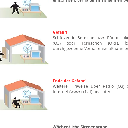
einschalten, Verhaltensmaßnahmen be
Gefahr!
Schützende Bereiche bzw. Räumlichk
(Ö3) oder Fernsehen (ORF), b
durchgegebene Verhaltensmaßnahmen
Ende der Gefahr!
Weitere Hinweise über Radio (Ö3) 
Internet (
www.orf.at
) beachten.
Wöchentliche Sirenenprobe