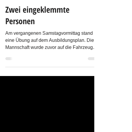
ÖA Traiskirchen
23. Nov. 2025
1 Min. Lesezeit
Zwei eingeklemmte
Personen
Am vergangenen Samstagvormittag stand
eine Übung auf dem Ausbildungsplan. Die
Mannschaft wurde zuvor auf die Fahrzeuge
aufgeteilt, kurz darauf erfolgte per Funk die
simulierte Alarmierung zu einer
Menschenrettung nach einem Verkehrsunfall.
Beim Eintreffen am Übungsort verschaffte
sich der Einsatzleiter einen kurzen Überblick.
Währenddessen bereitete die Mannschaft
bereits den Geräteablageplatz vor. In beiden
verunfallten Fahrzeugen befanden sich