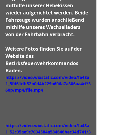
mithilfe unserer Hebekissen 
wieder aufgerichtet werden. Beide 
Fahrzeuge wurden anschließend 
mithilfe unseres Wechselladers 
von der Fahrbahn verbracht.
Weitere Fotos finden Sie auf der 
Website des 
Bezirksfeuerwehrkommandos 
Baden.
https://video.wixstatic.com/video/fa48a
1_5fd61db52b0d4b229a606a7a306aa4cf/3
60p/mp4/file.mp4
https://video.wixstatic.com/video/fa48a
1_52c35ae9c7034584a584646bec34d741/3